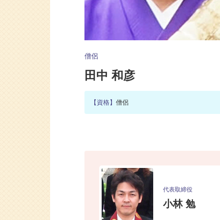
僧侶
田中 和彦
【資格】
僧侶
代表取締役
小林 勉