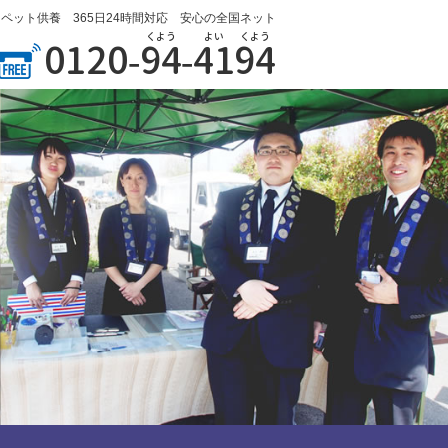
ペット供養 365日24時間対応 安心の全国ネット
くよう
よい
くよう
0120-
94
-
41
94