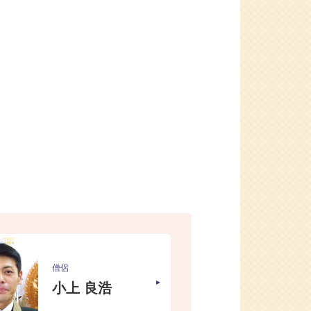
僧侶
小上 良浩